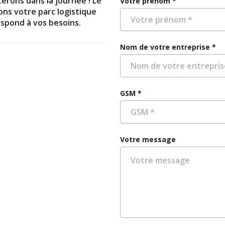
erons dans la journée ! Le
Votre prénom *
ons votre parc logistique
espond à vos besoins.
Nom de votre entreprise *
GSM *
Votre message