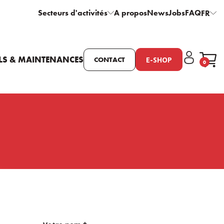
Secteurs d'activités
A propos
News
Jobs
FAQ
FR
LS & MAINTENANCES
E-SHOP
CONTACT
0