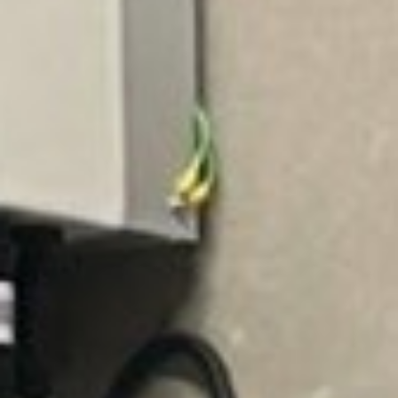
LES AVANTAGES DES
BATTERIES DYNESS
Durée de vie supérieure à 15 ans grâce à la
technologie LiFePO₄ (plus de 8000 cycles).
Technologie sécurisée et certifiée (CE,
IEC62619, UN38.3).
Réduction des coûts énergétiques par une
gestion intelligente du stockage et de
l’autoconsommation.
Concept modulaire (2 à 50 modules)
permettant une flexibilité et une extension
facile selon les besoins.
Compatibilité universelle avec de nombreux
onduleurs hybrides (communication
CAN/RS485).