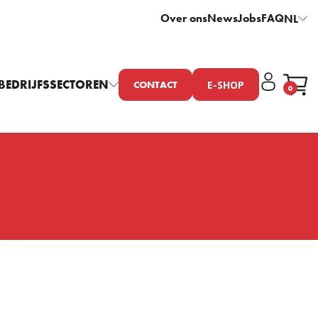
Over ons
News
Jobs
FAQ
NL
BEDRIJFSSECTOREN
E-SHOP
CONTACT
0